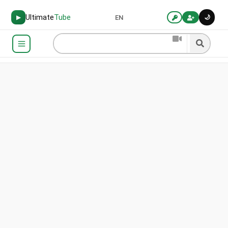
Ultimate
Tube
▶
EN
🌙