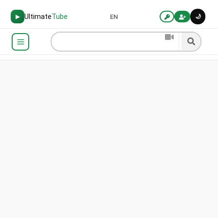
Ultimate
Tube
🌙
▶
EN