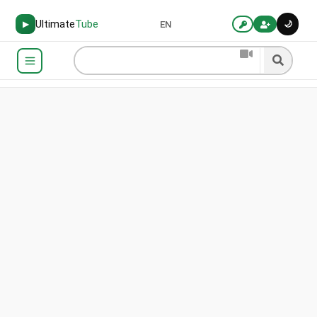
Ultimate
Tube
🌙
▶
EN